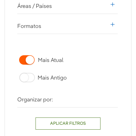
Áreas / Países
i18n.web.a
Formatos
i18n.web.a
Mais Atual
Mais Antigo
Organizar por:
APLICAR FILTROS