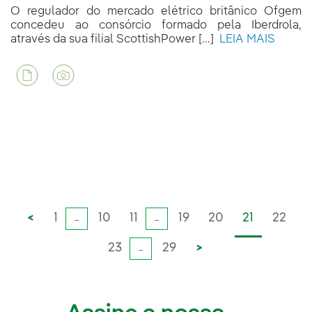
O regulador do mercado elétrico britânico Ofgem
concedeu ao consórcio formado pela Iberdrola,
através da sua filial ScottishPower [...]
LEIA MAIS
<
1
10
11
19
20
21
22
...
...
23
29
>
...