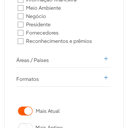
Meio Ambiente
Negócio
Presidente
Fornecedores
Reconhecimentos e prêmios
Áreas / Países
i18n.web.
Formatos
i18n.web.
Mais Atual