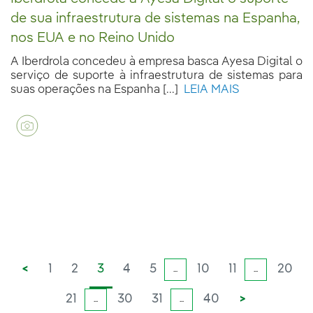
de sua infraestrutura de sistemas na Espanha,
nos EUA e no Reino Unido
A Iberdrola concedeu à empresa basca Ayesa Digital o
serviço de suporte à infraestrutura de sistemas para
suas operações na Espanha [...]
LEIA MAIS
<
1
2
3
4
5
10
11
20
...
...
21
30
31
40
>
...
...