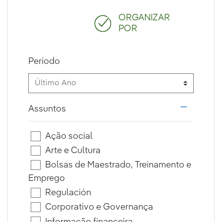
ORGANIZAR
POR
Período
Assuntos
i18n.web.
Ação social
Arte e Cultura
Bolsas de Maestrado, Treinamento e
Emprego
Regulación
Corporativo e Governança
Informação financeira