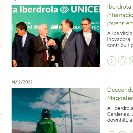
Iberdrol
internaci
jovens em
A Iberdrol
inovadora
contribuir p
ternar submenu de Nossas vozes
14/12/2022
Descendo
Magdale
ternar submenu de Multimídia
A Iberdrol
Cárdenas, 
downhill, a 
ternar submenu de Redes sociais