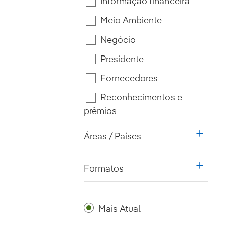
Informação financeira
Meio Ambiente
Negócio
Presidente
Fornecedores
Reconhecimentos e
prêmios
Áreas / Países
i18n.w
Formatos
i18n.w
Mais Atual