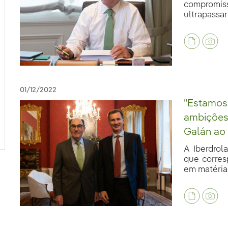
compromis
ultrapassar 
01/12/2022
"Estamos
ambições 
Galán ao
A Iberdrol
que corres
em matéria 