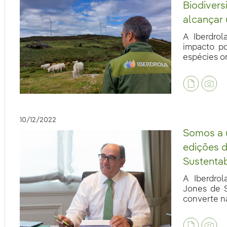
Biodiver
alcançar 
A Iberdrol
impacto po
espécies on
eb.accesibilidad.desplegar
10/12/2022
Somos a ún
edições 
Sustentab
A Iberdro
Jones de S
converte na 