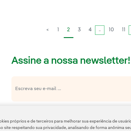
<
1
2
3
4
10
11
...
Assine a nossa newsletter!
Link e
política de privacidade da Newsletter
Li e aceito a
Política 
Esta página é protegida pelo reCAPTCHA e pela
kies próprios e de terceiros para melhorar sua experiência de usuári
o site respeitando sua privacidade, analisando de forma anônima se