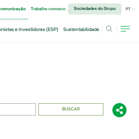
Sociedades do Grupo
 comunicação
Trabalhe conosco
IDI
PT
onistas e Investidores (ESP)
Sustentabilidade
Achar
BUSCAR
Compartil