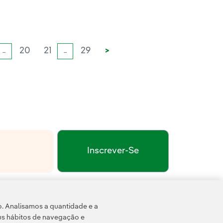
20
21
29
>
...
...
Inscrever-Se
xterno, abra em uma nova aba.
de Privacidade
Termos de Serviço do Google
e pela
.
o. Analisamos a quantidade e a
us hábitos de navegação e