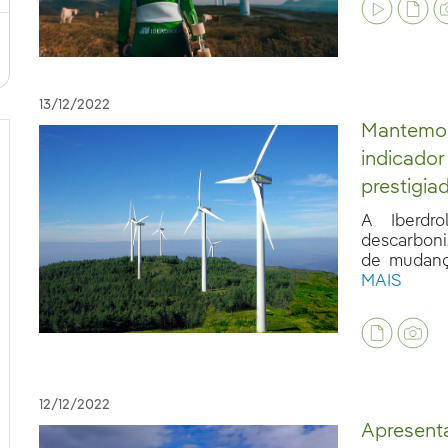
13/12/2022
Mantemos
indicador
prestigi
A Iberdr
descarboni
de mudança
MAIS
12/12/2022
Apresent