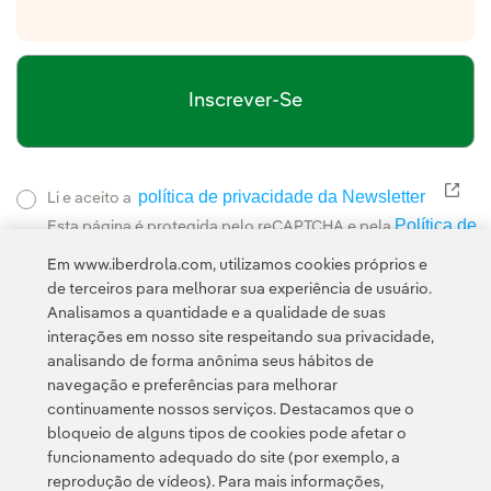
Inscrever-Se
política de privacidade da Newsletter
Link
Li e aceito a
Política de
Esta página é protegida pelo reCAPTCHA e pela
Privacidade
Termos de Serviço do Google
e pela
.
Em www.iberdrola.com, utilizamos cookies próprios e
de terceiros para melhorar sua experiência de usuário.
Analisamos a quantidade e a qualidade de suas
interações em nosso site respeitando sua privacidade,
analisando de forma anônima seus hábitos de
navegação e preferências para melhorar
continuamente nossos serviços. Destacamos que o
Contato
Clientes
Política de Privacidade
Informação legal
bloqueio de alguns tipos de cookies pode afetar o
Transparência no uso da IA
Política de cookies
Configuração de cookies
funcionamento adequado do site (por exemplo, a
reprodução de vídeos). Para mais informações,
Acessibilidade
Canal de denúncias