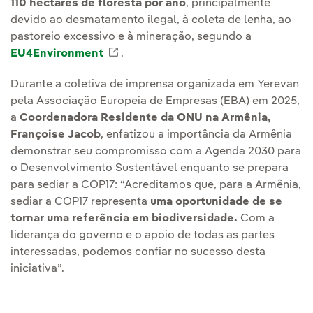
110 hectares de floresta por ano
, principalmente
devido ao desmatamento ilegal, à coleta de lenha, ao
pastoreio excessivo e à mineração, segundo a
EU4Environment
Link externo, abra em uma nova aba
.
Durante a coletiva de imprensa organizada em Yerevan
pela Associação Europeia de Empresas (EBA) em 2025,
a
Coordenadora Residente da ONU na Armênia,
Françoise Jacob
, enfatizou a importância da Armênia
demonstrar seu compromisso com a Agenda 2030 para
o Desenvolvimento Sustentável enquanto se prepara
para sediar a COP17: “Acreditamos que, para a Armênia,
sediar a COP17 representa
uma oportunidade de se
tornar uma referência em biodiversidade.
Com a
liderança do governo e o apoio de todas as partes
interessadas, podemos confiar no sucesso desta
iniciativa”.