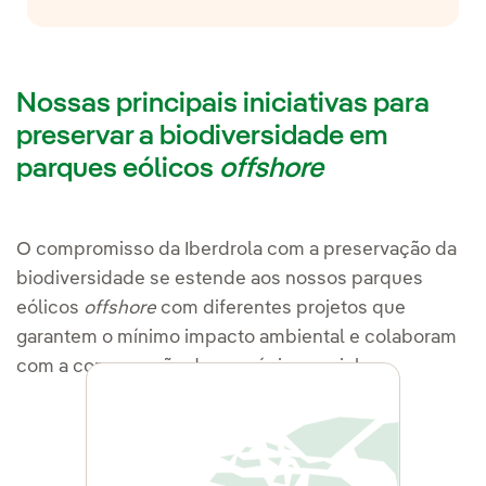
períodos que reduzam o risco
também significa planejar desde
para as espécies.
o início a desativação das
instalações, garantindo que o
local seja restaurado ao seu
Nossas principais iniciativas para
estado original ou em condições
preservar a biodiversidade em
ainda melhores.
parques eólicos
offshore
O compromisso da Iberdrola com a preservação da
biodiversidade se estende aos nossos parques
eólicos
offshore
com diferentes projetos que
garantem o mínimo impacto ambiental e colaboram
com a conservação das espécies marinhas.
Alemanha