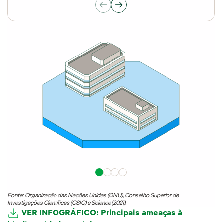
Fonte: Organização das Nações Unidas (ONU), Conselho Superior de
Investigações Científicas (CSIC) e Science (2021).
VER INFOGRÁFICO: Principais ameaças à