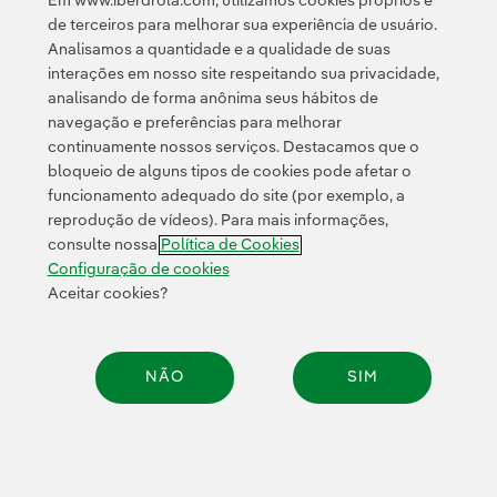
Em www.iberdrola.com, utilizamos cookies próprios e
de terceiros para melhorar sua experiência de usuário.
Massachusetts (EUA)
791 MW
Analisamos a quantidade e a qualidade de suas
interações em nosso site respeitando sua privacidade,
analisando de forma anônima seus hábitos de
navegação e preferências para melhorar
Voltar ao mapa
continuamente nossos serviços. Destacamos que o
bloqueio de alguns tipos de cookies pode afetar o
funcionamento adequado do site (por exemplo, a
East Anglia ONE
reprodução de vídeos). Para mais informações,
consulte nossa
Política de Cookies
Configuração de cookies
Seabin
: lixeiras para lixo marinho
Aceitar cookies?
Em 2022, realizamos a instalação de dois
contêineres flutuantes (seabins, em inglês) para
NÃO
SIM
coletar plástico e uma parte dos óleos, detergentes
que flutuam nas proximidades do
e combustíveis
Compar
porto de Lowestoft. A lixeira seabin sobe e desce
com a maré, enquanto uma bomba hidráulica