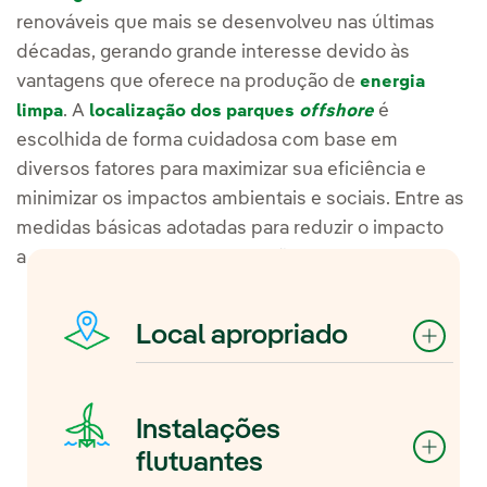
renováveis que mais se desenvolveu nas últimas
décadas, gerando grande interesse devido às
vantagens que oferece na produção de
energia
. A
é
limpa
localização dos parques
offshore
escolhida de forma cuidadosa com base em
diversos fatores para maximizar sua eficiência e
minimizar os impactos ambientais e sociais. Entre as
medidas básicas adotadas para reduzir o impacto
ambiental desses projetos estão:
Local apropriado
Algumas variáveis devem ser
consideradas, como a
Instalações
identificação de áreas de
flutuantes
interesse e proteção especial, a