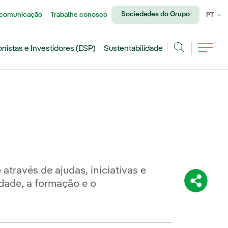
Sociedades do Grupo
 comunicação
Trabalhe conosco
IDI
PT
onistas e Investidores (ESP)
Sustentabilidade
Achar
través de ajudas, iniciativas e
dade, a formação e o
Compartil