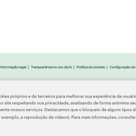
Informação legal
Transparência no uso da IA
Política de cookies
Configuração de
A. Todos os direitos reservados.
kies próprios e de terceiros para melhorar sua experiência de usuári
o site respeitando sua privacidade, analisando de forma anônima se
ente nossos serviços. Destacamos que o bloqueio de alguns tipos d
 exemplo, a reprodução de vídeos). Para mais informações, consult