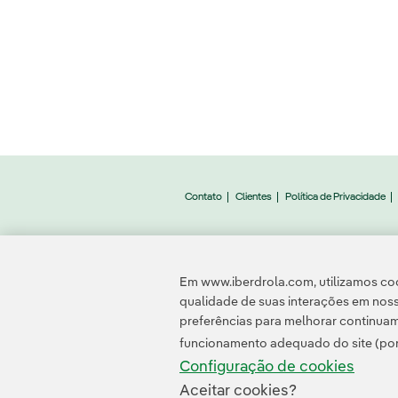
Contato
Clientes
Política de Privacidade
© 2026 Iberdrola, S.
Em www.iberdrola.com, utilizamos coo
qualidade de suas interações em noss
preferências para melhorar continuam
funcionamento adequado do site (por
Configuração de cookies
Aceitar cookies?