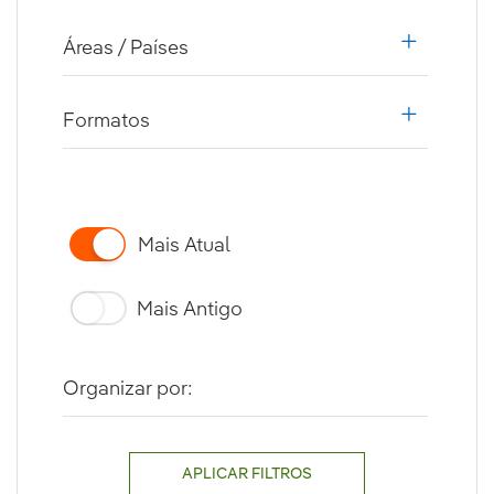
Áreas / Países
i18n.web.a
Formatos
i18n.web.a
Mais Atual
Mais Antigo
Organizar por:
APLICAR FILTROS