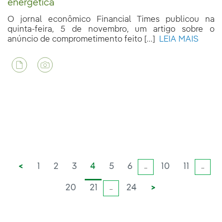
energética
O jornal econômico Financial Times publicou na
quinta-feira, 5 de novembro, um artigo sobre o
anúncio de comprometimento feito [...]
LEIA MAIS
<
1
2
3
4
5
6
10
11
...
...
20
21
24
>
...