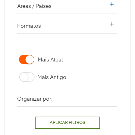
Áreas / Países
i18n.web.a
Formatos
i18n.web.a
Mais Atual
Mais Antigo
Organizar por:
APLICAR FILTROS