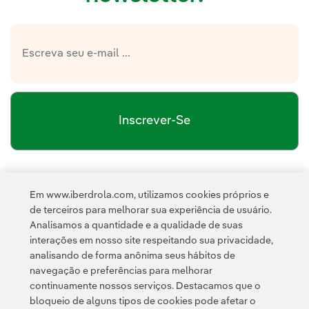
Inscrever-Se
política de privacidade da Newsletter
Link
Li e aceito a
Em www.iberdrola.com, utilizamos cookies próprios e
Política de
Esta página é protegida pelo reCAPTCHA e pela
de terceiros para melhorar sua experiência de usuário.
Privacidade
Termos de Serviço do Google
e pela
.
Analisamos a quantidade e a qualidade de suas
interações em nosso site respeitando sua privacidade,
analisando de forma anônima seus hábitos de
navegação e preferências para melhorar
continuamente nossos serviços. Destacamos que o
bloqueio de alguns tipos de cookies pode afetar o