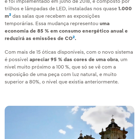
e foi implementado em julho de 2018, é composto por
trilhos e lâmpadas de LED
Link externo, abra em uma nova
, instaladas nos quase
1.000
2
m
das salas que recebem as exposições
temporárias. Essa mudança representou
uma
economia de 85 % em consumo energético anual e
2
reduzirá as emissões de CO
.
Com mais de 15 óticas disponíveis, com o novo sistema
é possível
apreciar 95 % das cores de uma obra
, um
nível muito próximo a 100 %, que só se vê com a
exposição de uma peça com luz natural, e muito
superior a 80%, o nível que existia anteriormente.