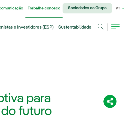
Sociedades do Grupo
 comunicação
Trabalhe conosco
IDI
PT
onistas e Investidores (ESP)
Sustentabilidade
Achar
tiva para
Compartil
 do futuro