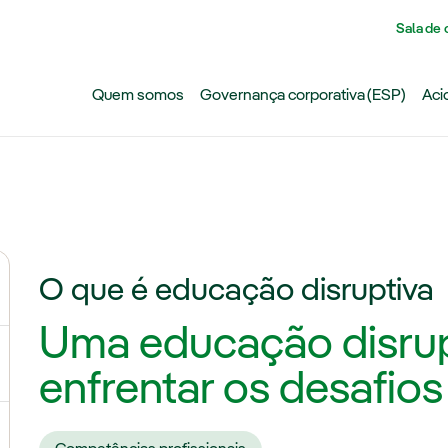
Pasar al contenido principal
Sala de
Quem somos
Governança corporativa (ESP)
Aci
O que é educação disruptiva
ernar submenu de Por que a Iberdrola?
Uma educação disrup
ernar submenu de Carreiras na Iberdrola
enfrentar os desafios
ternar submenu de Estudantes