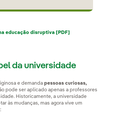
a educação disruptiva [PDF]
Link externo, abra em u
pel da universidade
tiginosa e demanda
pessoas curiosas,
ão pode ser aplicado apenas a professores
idade. Historicamente, a universidade
tar às mudanças, mas agora vive um
: