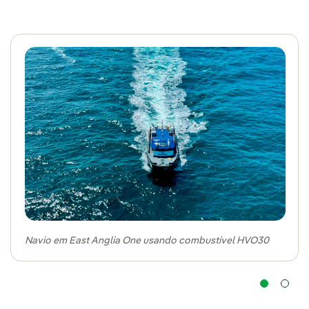
Navio em East Anglia One usando combustível HVO30
Na