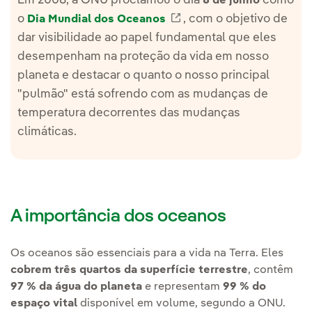
Em 2008, a ONU proclamou o dia
como
8 de junho
Enlace externo, se abre 
o
, com o objetivo de
Dia Mundial dos Oceanos
dar visibilidade ao papel fundamental que eles
desempenham na proteção da vida em nosso
planeta e destacar o quanto o nosso principal
"pulmão" está sofrendo com as mudanças de
temperatura decorrentes das mudanças
climáticas.
A importância dos oceanos
Os oceanos são essenciais para a vida na Terra. Eles
cobrem três quartos da superfície terrestre
, contêm
97 % da água do planeta
e representam
99 % do
espaço vital
disponível em volume, segundo a ONU.