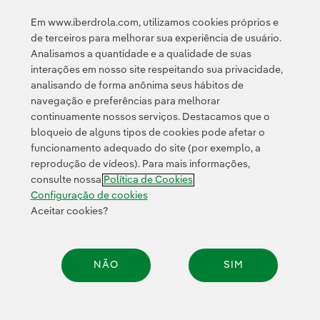
política de privacidade da Newsletter
Link
Li e aceito a
Em www.iberdrola.com, utilizamos cookies próprios e
Política de
Esta página é protegida pelo reCAPTCHA e pela
de terceiros para melhorar sua experiência de usuário.
Privacidade
Termos de Serviço do Google
e pela
.
Analisamos a quantidade e a qualidade de suas
interações em nosso site respeitando sua privacidade,
analisando de forma anônima seus hábitos de
navegação e preferências para melhorar
continuamente nossos serviços. Destacamos que o
bloqueio de alguns tipos de cookies pode afetar o
funcionamento adequado do site (por exemplo, a
Contato
Clientes
Política de Privacidade
Informação legal
reprodução de vídeos). Para mais informações,
Transparência no uso da IA
Política de cookies
Configuração de cookies
consulte nossa
Política de Cookies
Acessibilidade
Canal de denúncias
Configuração de cookies
Aceitar cookies?
© 2026 Iberdrola, S.A. Todos os direitos reservados.
NÃO
SIM
Compar