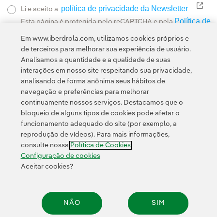
política de privacidade da Newsletter
Link
Li e aceito a
Política de
Esta página é protegida pelo reCAPTCHA e pela
Privacidade
Termos de Serviço do Google
e pela
.
Em www.iberdrola.com, utilizamos cookies próprios e
de terceiros para melhorar sua experiência de usuário.
Analisamos a quantidade e a qualidade de suas
interações em nosso site respeitando sua privacidade,
analisando de forma anônima seus hábitos de
navegação e preferências para melhorar
continuamente nossos serviços. Destacamos que o
Contato
Clientes
Política de Privacidade
Informação legal
bloqueio de alguns tipos de cookies pode afetar o
Política de cookies
Configuração de cookies
Acessibilidade
funcionamento adequado do site (por exemplo, a
reprodução de vídeos). Para mais informações,
Canal de denúncias
consulte nossa
Política de Cookies
Configuração de cookies
Aceitar cookies?
© 2026 Iberdrola, S.A. Todos os direitos reservados.
NÃO
SIM