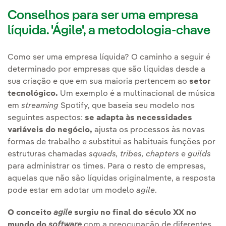
Conselhos para ser uma empresa
líquida. 'Ágile', a metodologia-chave
Como ser uma empresa líquida? O caminho a seguir é
determinado por empresas que são líquidas desde a
sua criação e que em sua maioria pertencem ao
setor
tecnológico.
Um exemplo é a multinacional de música
em
streaming
Spotify, que baseia seu modelo nos
seguintes aspectos:
se adapta às necessidades
variáveis do negócio,
ajusta os processos às novas
formas de trabalho e substitui as habituais funções por
estruturas chamadas
squads, tribes, chapters
e
guilds
para administrar os times. Para o resto de empresas,
aquelas que não são líquidas originalmente, a resposta
pode estar em adotar um modelo
agile
Link externo, abra
.
O conceito
agile
surgiu no final do século XX no
mundo do
software
com a preocupação de diferentes