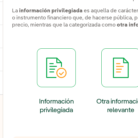
La
información privilegiada
es aquella de carácter
ernar el submenú para Acción y dividendo
o instrumento financiero que, de hacerse pública, p
precio, mientras que la categorizada como
otra in
ernar el submenú para Información para el accionista
ernar el submenú para Renta fija y bonos
Enlace externo, s
Información
Otra informac
privilegiada
relevante