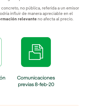
 concreto, no pública, referida a un emisor
odría influir de manera apreciable en el
formación relevante
no afecta al precio.
e abre en ventana nueva.
Enlace externo, se abre en ventana nueva.
Enlace externo, se a
ión
Comunicaciones
previas 8-feb-20