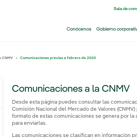
Pasar al contenido principal
Sala de com
Conócenos
Gobierno corporati
la CNMV
Comunicaciones previas a febrero de 2020
Comunicaciones a la CNMV
ernar el submenú para ¿Por qué invertir hoy en Iberdrola
Desde esta página puedes consultar las comunicaci
Comisión Nacional del Mercado de Valores (CNMV) po
formato de estas comunicaciones se genera por la a
ernar el submenú para Eventos, resultados y publicacio
para enviarlas.
Las comunicaciones se clasifican en información pri