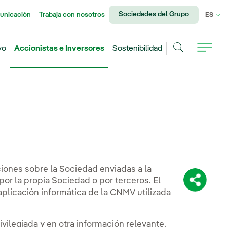
Sociedades del Grupo
unicación
Trabaja con nosotros
IDI
ES
vo
Accionistas e Inversores
Sostenibilidad
Buscar
?
ones sobre la Sociedad enviadas a la
r la propia Sociedad o por terceros. El
Comparti
plicación informática de la CNMV utilizada
nes
vilegiada y en otra información relevante.