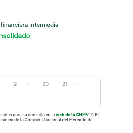
 financiera intermedia
onsolidado
...
...
12
20
21
>
ibles para su consulta en la
web de la CNMV
. El
rmática de la Comisión Nacional del Mercado de