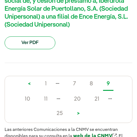
social de, y cesión de préstamo a, Iberdrola
Energía Solar de Puertollano, S.A. (Sociedad
Unipersonal) a una filial de Ence Energía, S.L.
(Sociedad Unipersonal)
Ver PDF
...
<
1
7
8
9
...
...
10
11
20
21
25
>
Las anteriores Comunicaciones a la CNMV se encuentran
web de la CNMV
disponibles para su consulta en la
. El