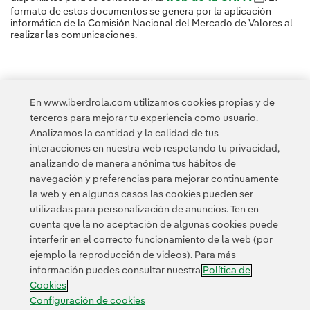
formato de estos documentos se genera por la aplicación
informática de la Comisión Nacional del Mercado de Valores al
realizar las comunicaciones.
En www.iberdrola.com utilizamos cookies propias y de
terceros para mejorar tu experiencia como usuario.
Analizamos la cantidad y la calidad de tus
interacciones en nuestra web respetando tu privacidad,
analizando de manera anónima tus hábitos de
navegación y preferencias para mejorar continuamente
la web y en algunos casos las cookies pueden ser
utilizadas para personalización de anuncios. Ten en
cuenta que la no aceptación de algunas cookies puede
Contacta
Clientes
Política de Privacidad
Información legal
interferir en el correcto funcionamiento de la web (por
Transparencia en el uso de la IA
Política de cookies
ejemplo la reproducción de videos). Para más
información puedes consultar nuestra
Política de
Configuración de cookies
Accesibilidad
Canal de denuncias
Cookies
Configuración de cookies