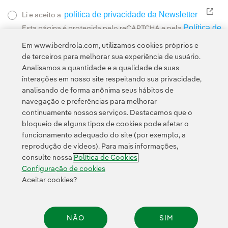
política de privacidade da Newsletter
Link
Li e aceito a
Política de
Esta página é protegida pelo reCAPTCHA e pela
Privacidade
Termos de Serviço do Google
e pela
.
Em www.iberdrola.com, utilizamos cookies próprios e
de terceiros para melhorar sua experiência de usuário.
Analisamos a quantidade e a qualidade de suas
interações em nosso site respeitando sua privacidade,
analisando de forma anônima seus hábitos de
navegação e preferências para melhorar
continuamente nossos serviços. Destacamos que o
Contato
Clientes
Política de Privacidade
Informação legal
bloqueio de alguns tipos de cookies pode afetar o
Transparência no uso da IA
Política de cookies
Configuração de cookies
funcionamento adequado do site (por exemplo, a
reprodução de vídeos). Para mais informações,
Acessibilidade
Canal de denúncias
consulte nossa
Política de Cookies
Configuração de cookies
Aceitar cookies?
© 2026 Iberdrola, S.A. Todos os direitos reservados.
NÃO
SIM