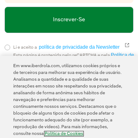
Inscrever-Se
política de privacidade da Newsletter
Link
Li e aceito a
Política de
Esta página é protegida pelo reCAPTCHA e pela
Privacidade
Termos de Serviço do Google
e pela
.
Em www.iberdrola.com, utilizamos cookies próprios e
de terceiros para melhorar sua experiência de usuário.
Analisamos a quantidade e a qualidade de suas
interações em nosso site respeitando sua privacidade,
analisando de forma anônima seus hábitos de
navegação e preferências para melhorar
continuamente nossos serviços. Destacamos que o
Contato
Clientes
Política de Privacidade
Informação legal
bloqueio de alguns tipos de cookies pode afetar o
Política de cookies
Configuração de cookies
Acessibilidade
funcionamento adequado do site (por exemplo, a
reprodução de vídeos). Para mais informações,
Canal de denúncias
consulte nossa
Política de Cookies