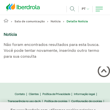
Pasar al contenido principal
IDIOMA ATUAL
PT
Achar
Sala de comunicação
Notícia
Detalle Notícia
Notícia
Não foram encontrados resultados para esta busca.
Você pode tentar novamente, inserindo outro termo
para sua consulta
Contato
Clientes
Política de Privacidade
Informação legal
Transparência no uso da IA
Política de cookies
Configuração de cookies
Acessibilidade
Canal de denúncias