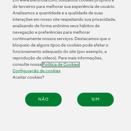
Em www.iberdrola.com, utilizamos cookies próprios e
de terceiros para melhorar sua experiência de usuário.
Analisamos a quantidade e a qualidade de suas
© 2026 Iberdrola, S.A. Todos os direitos reservados.
interações em nosso site respeitando sua privacidade,
analisando de forma anônima seus hábitos de
navegação e preferências para melhorar
continuamente nossos serviços. Destacamos que o
bloqueio de alguns tipos de cookies pode afetar o
funcionamento adequado do site (por exemplo, a
reprodução de vídeos). Para mais informações,
consulte nossa
Política de Cookies
Configuração de cookies
Aceitar cookies?
NÃO
SIM
Compar