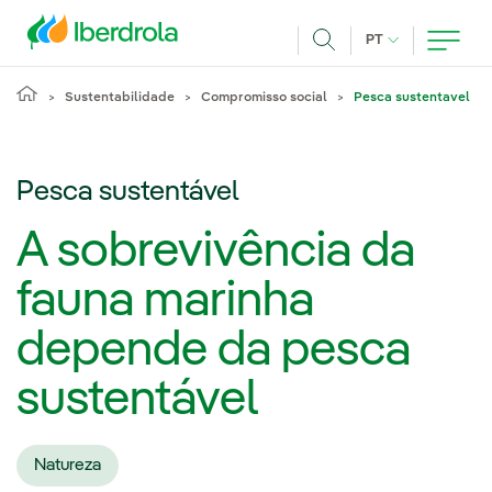
Pasar al contenido principal
IDIOMA ATUAL
PT
Achar
Sustentabilidade
Compromisso social
Pesca sustentavel
Pesca sustentável
A sobrevivência da
fauna marinha
depende da pesca
sustentável
Natureza