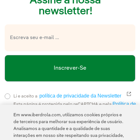
Assine a nossa
newsletter!
Inscrever-Se
política de privacidade da Newsletter
Link
Li e aceito a
Política de
Esta página é protegida pelo reCAPTCHA e pela
Privacidade
Termos de Serviço do Google
e pela
.
Em www.iberdrola.com, utilizamos cookies próprios e
de terceiros para melhorar sua experiência de usuário.
Analisamos a quantidade e a qualidade de suas
interações em nosso site respeitando sua privacidade,