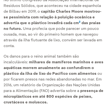
No último Congresso da Associação Internacional de
Resíduos Sólidos, que aconteceu na cidade espanhola
de Bilbau em 2019, o
capitão Charles Moore mostrou-
se pessimista com relação à poluição oceânica e
2
advertia que o plástico invadirá cada cm
das praias
no futuro.
Uma profecia que pode parecer um pouco
ousada, mas, ao vir do primeiro homem que navegou
através da ilha flutuante de lixo, convém ser levada em
conta.
Os danos para o reino animal também são
incalculáveis:
milhares de mamíferos marinhos e aves
aquáticas morrem anualmente ao confundirem o
plástico da ilha de lixo do Pacífico com alimentos
ou
por ficarem presos nas redes abandonadas no mar. Em
2016, um relatório da Organização das Nações Unidas
para a Alimentação (FAO) advertia sobre a
presença de
microplásticos em até 800 espécies de peixes,
crustáceos e moluscos.