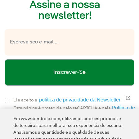
Assine a nossa
newsletter!
Inscrever-Se
política de privacidade da Newsletter
Link
Li e aceito a
Política de
Esta página é protegida pelo reCAPTCHA e pela
Privacidade
Termos de Serviço do Google
e pela
.
Em www.iberdrola.com, utilizamos cookies próprios e
de terceiros para melhorar sua experiência de usuário.
Analisamos a quantidade e a qualidade de suas