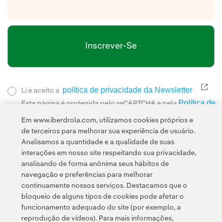
Inscrever-Se
política de privacidade da Newsletter
Link
Li e aceito a
Política de
Esta página é protegida pelo reCAPTCHA e pela
Privacidade
Termos de Serviço do Google
e pela
.
Em www.iberdrola.com, utilizamos cookies próprios e
de terceiros para melhorar sua experiência de usuário.
Analisamos a quantidade e a qualidade de suas
interações em nosso site respeitando sua privacidade,
analisando de forma anônima seus hábitos de
navegação e preferências para melhorar
continuamente nossos serviços. Destacamos que o
Contato
Clientes
Política de Privacidade
Informação legal
bloqueio de alguns tipos de cookies pode afetar o
Política de cookies
Configuração de cookies
Acessibilidade
funcionamento adequado do site (por exemplo, a
reprodução de vídeos). Para mais informações,
Canal de denúncias