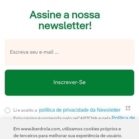
Assine a nossa
newsletter!
Inscrever-Se
política de privacidade da Newsletter
Link
Li e aceito a
Política de
Esta página é protegida pelo reCAPTCHA e pela
Privacidade
Termos de Serviço do Google
e pela
.
Em www.iberdrola.com, utilizamos cookies próprios e
de terceiros para melhorar sua experiência de usuário.