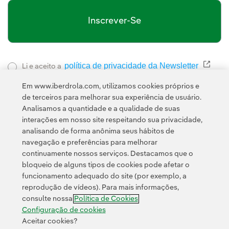
Inscrever-Se
política de privacidade da Newsletter
Link 
Li e aceito a
Política de
Esta página é protegida pelo reCAPTCHA e pela
Em www.iberdrola.com, utilizamos cookies próprios e
Privacidade
Termos de Serviço do Google
e pela
.
de terceiros para melhorar sua experiência de usuário.
Analisamos a quantidade e a qualidade de suas
interações em nosso site respeitando sua privacidade,
analisando de forma anônima seus hábitos de
navegação e preferências para melhorar
continuamente nossos serviços. Destacamos que o
bloqueio de alguns tipos de cookies pode afetar o
funcionamento adequado do site (por exemplo, a
Contato
Clientes
Política de Privacidade
Informação legal
reprodução de vídeos). Para mais informações,
Política de cookies
Configuração de cookies
Acessibilidade
consulte nossa
Política de Cookies
Canal de denúncias
Configuração de cookies
Aceitar cookies?