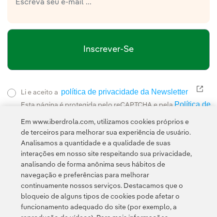
Inscrever-Se
política de privacidade da Newsletter
Link
Li e aceito a
Política de
Esta página é protegida pelo reCAPTCHA e pela
Privacidade
Termos de Serviço do Google
e pela
.
Em www.iberdrola.com, utilizamos cookies próprios e
de terceiros para melhorar sua experiência de usuário.
Analisamos a quantidade e a qualidade de suas
interações em nosso site respeitando sua privacidade,
analisando de forma anônima seus hábitos de
navegação e preferências para melhorar
continuamente nossos serviços. Destacamos que o
Contato
Clientes
Política de Privacidade
Informação legal
bloqueio de alguns tipos de cookies pode afetar o
Transparência no uso da IA
Política de cookies
Configuração de cookies
funcionamento adequado do site (por exemplo, a