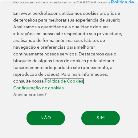
Política de
Esta página é protegida pelo reCAPTCHA e pela
Privacidade
Termos de Serviço do Google
e pela
.
Em www.iberdrola.com, utilizamos cookies próprios e
de terceiros para melhorar sua experiência de usuário.
Analisamos a quantidade e a qualidade de suas
interações em nosso site respeitando sua privacidade,
analisando de forma anônima seus hábitos de
navegação e preferências para melhorar
continuamente nossos serviços. Destacamos que o
Contato
Clientes
Política de Privacidade
Informação legal
bloqueio de alguns tipos de cookies pode afetar o
Política de cookies
Configuração de cookies
Acessibilidade
funcionamento adequado do site (por exemplo, a
reprodução de vídeos). Para mais informações,
Canal de denúncias
consulte nossa
Política de Cookies
Configuração de cookies
Aceitar cookies?
© 2026 Iberdrola, S.A. Todos os direitos reservados.
NÃO
SIM
Compar