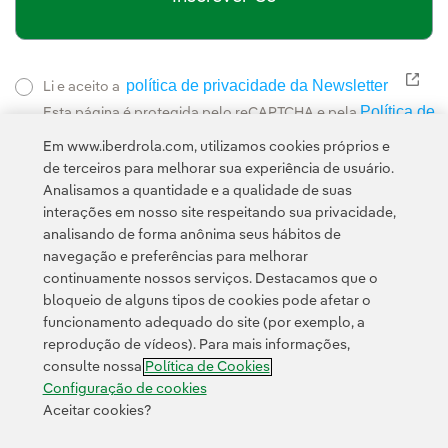
política de privacidade da Newsletter
Link
Li e aceito a
Política de
Esta página é protegida pelo reCAPTCHA e pela
Privacidade
Termos de Serviço do Google
e pela
.
Em www.iberdrola.com, utilizamos cookies próprios e
de terceiros para melhorar sua experiência de usuário.
Analisamos a quantidade e a qualidade de suas
interações em nosso site respeitando sua privacidade,
analisando de forma anônima seus hábitos de
navegação e preferências para melhorar
continuamente nossos serviços. Destacamos que o
Contato
Clientes
Política de Privacidade
Informação legal
bloqueio de alguns tipos de cookies pode afetar o
Transparência no uso da IA
Política de cookies
Configuração de cookies
funcionamento adequado do site (por exemplo, a
reprodução de vídeos). Para mais informações,
Acessibilidade
Canal de denúncias
consulte nossa
Política de Cookies
Configuração de cookies
Aceitar cookies?
© 2026 Iberdrola, S.A. Todos os direitos reservados.