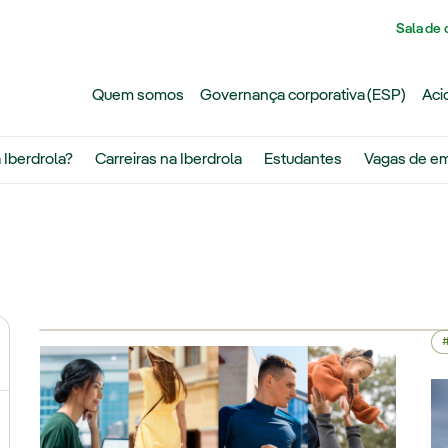
Pasar al contenido principal
Sala de
Quem somos
Governança corporativa (ESP)
Aci
 Iberdrola?
Carreiras na Iberdrola
Estudantes
Vagas de e
L
ernar submenu de Por que a Iberdrola?
ernar submenu de Carreiras na Iberdrola