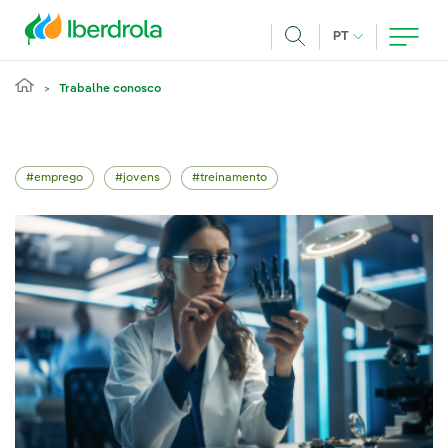
Pasar al contenido principal
IDIOMA ATUAL
PT
Achar
Trabalhe conosco
emprego
jovens
treinamento