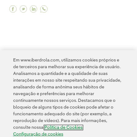
Facebook Talento disruptivo: pense diferente 
Twitter Talento disruptivo: pense diferent
Linkedin Talento disruptivo: pense dif
<
1
...
7
8
9
10
11
...
20
21
Em www.iberdrola.com, utilizamos cookies próprios e
de terceiros para melhorar sua experiência de usuário.
22
>
Analisamos a quantidade e a qualidade de suas
interações em nosso site respeitando sua privacidade,
analisando de forma anônima seus hábitos de
navegação e preferências para melhorar
continuamente nossos serviços. Destacamos que o
bloqueio de alguns tipos de cookies pode afetar o
funcionamento adequado do site (por exemplo, a
Contato
Clientes
Política de Privacidade
Informação legal
reprodução de vídeos). Para mais informações,
Política de cookies
Configuração de cookies
Acessibilidade
consulte nossa
Política de Cookies
Canal de denúncias
Configuração de cookies