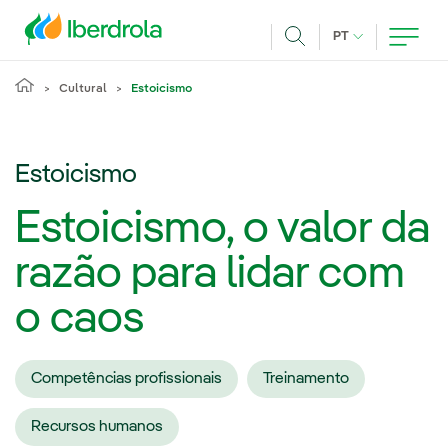
Pasar al contenido principal
IDIOMA ATUAL
PT
Achar
Cultural
Estoicismo
Estoicismo
Estoicismo, o valor da
razão para lidar com
o caos
Competências profissionais
Treinamento
Recursos humanos