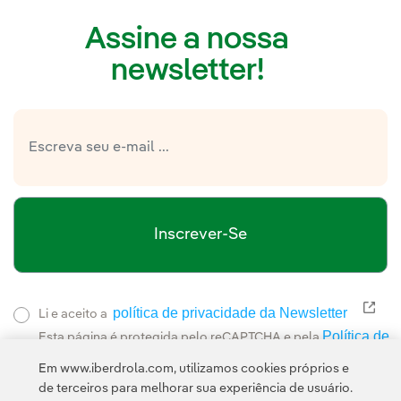
Assine a nossa
newsletter!
Inscrever-Se
política de privacidade da Newsletter
Link
Li e aceito a
Política de
Esta página é protegida pelo reCAPTCHA e pela
Privacidade
Termos de Serviço do Google
e pela
.
Em www.iberdrola.com, utilizamos cookies próprios e
de terceiros para melhorar sua experiência de usuário.