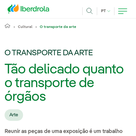
Pasar al contenido principal
IDIOMA ATUAL
PT
Achar
Cultural
O transporte da arte
O TRANSPORTE DA ARTE
Tão delicado quanto
o transporte de
órgãos
Arte
Reunir as peças de uma exposição é um trabalho