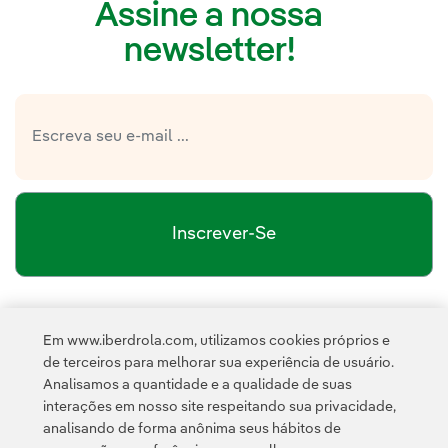
Assine a nossa
newsletter!
Inscrever-Se
política de privacidade da Newsletter
Link
Li e aceito a
Em www.iberdrola.com, utilizamos cookies próprios e
Política de
Esta página é protegida pelo reCAPTCHA e pela
de terceiros para melhorar sua experiência de usuário.
Privacidade
Termos de Serviço do Google
e pela
.
Analisamos a quantidade e a qualidade de suas
interações em nosso site respeitando sua privacidade,
analisando de forma anônima seus hábitos de