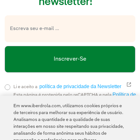
newsletter!
Inscrever-Se
política de privacidade da Newsletter
Link
Li e aceito a
Política de
Esta página é protegida pelo reCAPTCHA e pela
Privacidade
Termos de Serviço do Google
e pela
.
Em www.iberdrola.com, utilizamos cookies próprios e
de terceiros para melhorar sua experiência de usuário.
Analisamos a quantidade e a qualidade de suas
interações em nosso site respeitando sua privacidade,
analisando de forma anônima seus hábitos de