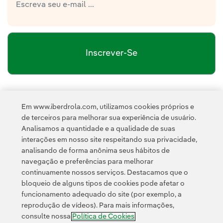
Inscrever-Se
política de privacidade da Newsletter
Link
Li e aceito a
Em www.iberdrola.com, utilizamos cookies próprios e
Política de
Esta página é protegida pelo reCAPTCHA e pela
de terceiros para melhorar sua experiência de usuário.
Privacidade
Termos de Serviço do Google
e pela
.
Analisamos a quantidade e a qualidade de suas
interações em nosso site respeitando sua privacidade,
analisando de forma anônima seus hábitos de
navegação e preferências para melhorar
continuamente nossos serviços. Destacamos que o
bloqueio de alguns tipos de cookies pode afetar o
funcionamento adequado do site (por exemplo, a
Contato
Clientes
Política de Privacidade
Informação legal
reprodução de vídeos). Para mais informações,
Política de cookies
Configuração de cookies
Acessibilidade
consulte nossa
Política de Cookies