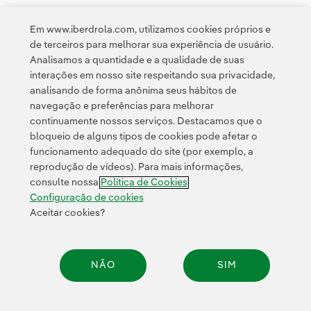
política de privacidade da Newsletter
Link
Li e aceito a
Em www.iberdrola.com, utilizamos cookies próprios e
Política de
Esta página é protegida pelo reCAPTCHA e pela
de terceiros para melhorar sua experiência de usuário.
Privacidade
Termos de Serviço do Google
e pela
.
Analisamos a quantidade e a qualidade de suas
interações em nosso site respeitando sua privacidade,
analisando de forma anônima seus hábitos de
navegação e preferências para melhorar
continuamente nossos serviços. Destacamos que o
bloqueio de alguns tipos de cookies pode afetar o
funcionamento adequado do site (por exemplo, a
Contato
Clientes
Política de Privacidade
Informação legal
reprodução de vídeos). Para mais informações,
Transparência no uso da IA
Política de cookies
Configuração de cookies
consulte nossa
Política de Cookies
Acessibilidade
Canal de denúncias
Configuração de cookies
Aceitar cookies?
© 2026 Iberdrola, S.A. Todos os direitos reservados.
NÃO
SIM
Compar