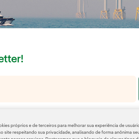
tter!
Link externo, abra em uma nova aba.
ter
Política de Privacidade
Termos de Serviço do Google
la
e pela
.
kies próprios e de terceiros para melhorar sua experiência de usuári
o site respeitando sua privacidade, analisando de forma anônima se