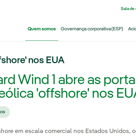
Pasar al contenido principal
Sala de
Quem somos
Governança corporativa (ESP)
Aci
ffshore' nos EUA
ard Wind 1 abre as porta
eólica 'offshore' nos E
dos
fshore em escala comercial nos Estados Unidos, o