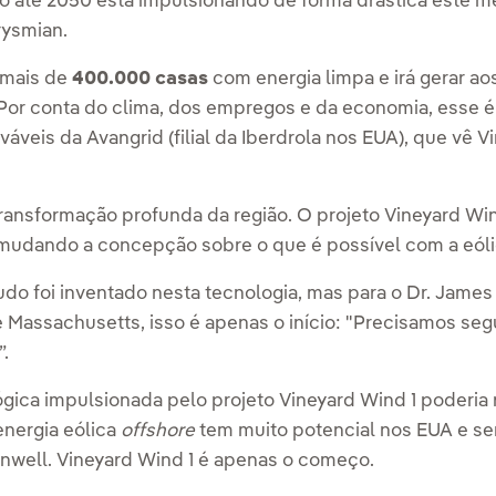
ro até 2050 está impulsionando de forma drástica este m
rysmian.
 mais de
400.000 casas
com energia limpa e irá gerar a
Por conta do clima, dos empregos e da economia, esse é um
áveis da Avangrid (filial da Iberdrola nos EUA), que vê 
ransformação profunda da região. O projeto Vineyard Wi
mudando a concepção sobre o que é possível com a eól
do foi inventado nesta tecnologia, mas para o Dr. James
e Massachusetts, isso é apenas o início: "Precisamos se
”.
ógica impulsionada pelo projeto Vineyard Wind 1 poderia
energia eólica
offshore
tem muito potencial nos EUA e se
Manwell. Vineyard Wind 1 é apenas o começo.