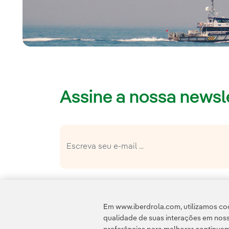
Assine a nossa newsle
política de privacidade da Newslet
Li e aceito a
Esta página é protegida pelo reCAPTCHA e pe
Em www.iberdrola.com, utilizamos coo
qualidade de suas interações em noss