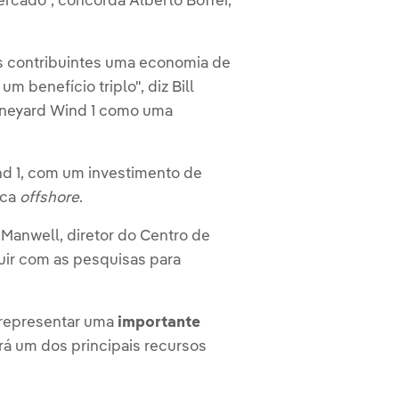
ercado", concorda Alberto Boffei,
os contribuintes uma economia de
 benefício triplo", diz Bill
Vineyard Wind 1 como uma
nd 1, com um investimento de
ica
offshore
.
 Manwell, diretor do Centro de
guir com as pesquisas para
 representar uma
importante
rá um dos principais recursos