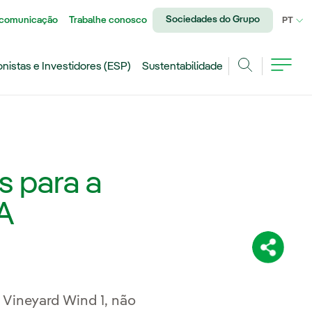
Sociedades do Grupo
 comunicação
Trabalhe conosco
IDI
PT
onistas e Investidores (ESP)
Sustentabilidade
Achar
s para a
UA
Compartil
 Vineyard Wind 1, não