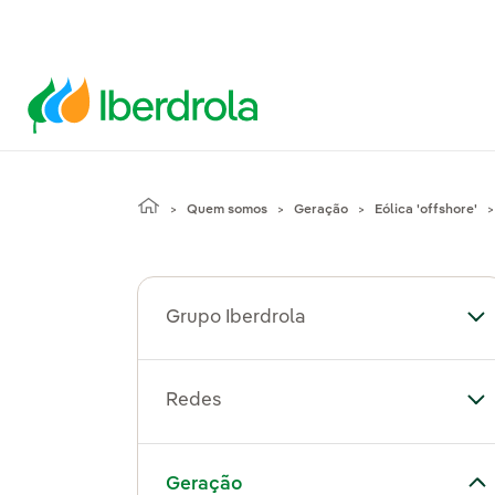
Quem somos
Geração
Eólica 'offshore'
Grupo Iberdrola
Al
Redes
Al
Alternar submenu de Geração
Geração