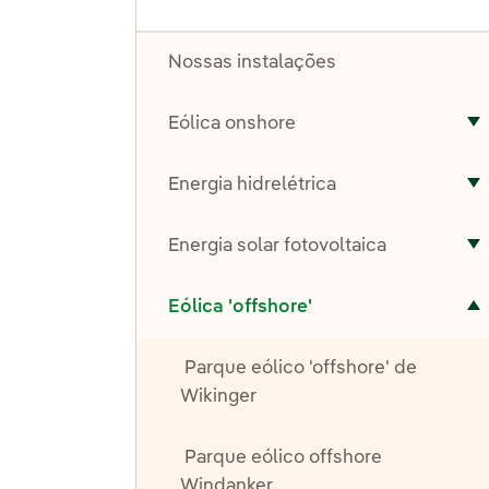
Nossas instalações
Eólica onshore
A
Energia hidrelétrica
A
Energia solar fotovoltaica
A
Alternar submenu de Eólica 'offshore'
Eólica 'offshore'
Parque eólico 'offshore' de
Wikinger
Parque eólico offshore
Windanker