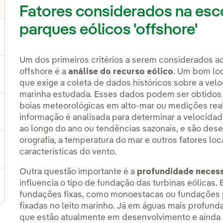
Fatores considerados na esc
lternar submenu de Outras tecnologias
parques eólicos 'offshore'
ternar submenu de Produtos e Serviços
Um dos primeiros critérios a serem considerados ao
offshore é a
análise do recurso eólico
. Um bom loc
ternar submenu de Onde estamos
que exige a coleta de dados históricos sobre a velo
marinha estudada. Esses dados podem ser obtidos 
boias meteorológicas em alto-mar ou medições reali
ternar submenu de Plano Estratégico
informação é analisada para determinar a velocidad
ao longo do ano ou tendências sazonais, e são de
orografia, a temperatura do mar e outros fatores lo
ternar submenu de Nosso setor
características do vento.
Outra questão importante é a
profundidade necess
influencia o tipo de fundação das turbinas eólicas
ternar submenu de Nosso modelo de inovação
fundações fixas, como monoestacas ou fundações po
fixadas no leito marinho. Já em águas mais profund
que estão atualmente em desenvolvimento e ainda 