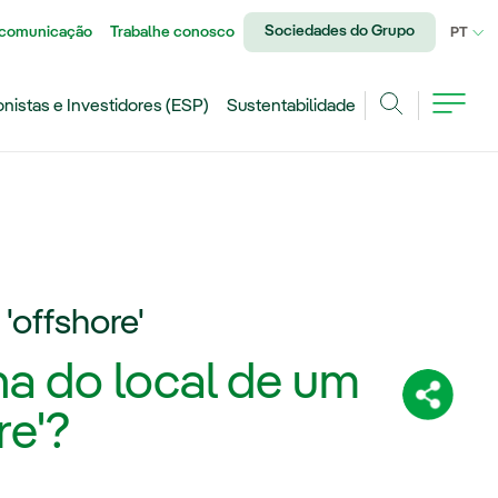
Sociedades do Grupo
 comunicação
Trabalhe conosco
IDI
PT
onistas e Investidores (ESP)
Sustentabilidade
Achar
'offshore'
ha do local de um
Compartil
re'?