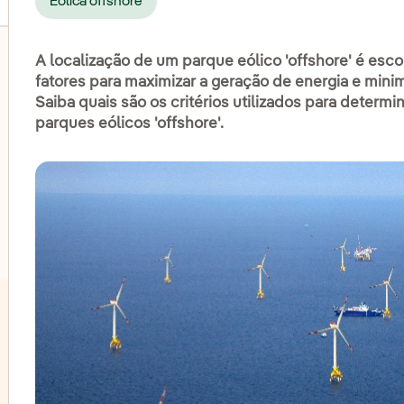
Eólica offshore
A localização de um parque eólico 'offshore' é es
fatores para maximizar a geração de energia e minim
Saiba quais são os critérios utilizados para determi
lternar submenu de Eólica onshore
parques eólicos 'offshore'.
lternar submenu de Energia hidrelétrica
lternar submenu de Energia solar fotovoltaica