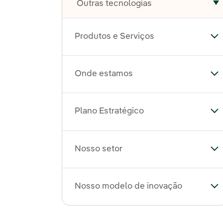
Outras tecnologias
A
Produtos e Serviços
Al
Onde estamos
Al
Plano Estratégico
Al
Nosso setor
Al
Nosso modelo de inovação
Al