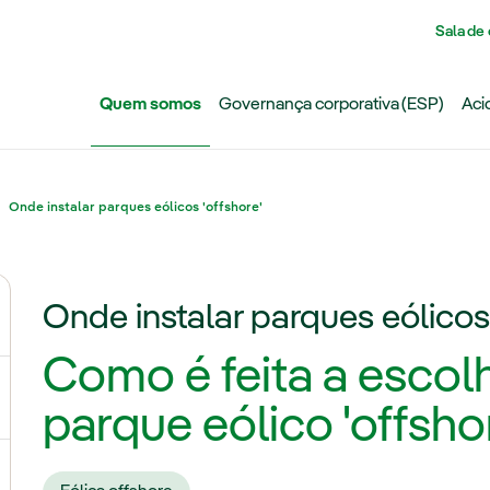
Pasar al contenido principal
Sala de
Quem somos
Governança corporativa (ESP)
Aci
Onde instalar parques eólicos 'offshore'
Onde instalar parques eólicos 
ternar submenu de Grupo Iberdrola
Como é feita a escol
ternar submenu de Redes
parque eólico 'offsho