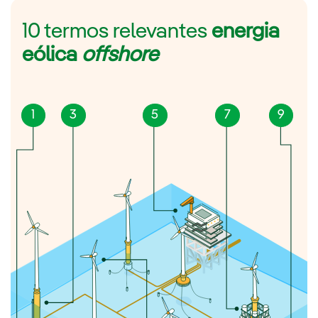
10 termos relevantes
energia
eólica
offshore
1
3
5
7
9