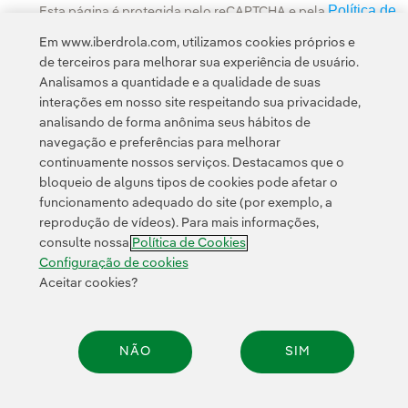
Política de
Esta página é protegida pelo reCAPTCHA e pela
Privacidade
Termos de Serviço do Google
e pela
.
Em www.iberdrola.com, utilizamos cookies próprios e
de terceiros para melhorar sua experiência de usuário.
Analisamos a quantidade e a qualidade de suas
interações em nosso site respeitando sua privacidade,
analisando de forma anônima seus hábitos de
navegação e preferências para melhorar
continuamente nossos serviços. Destacamos que o
Contato
Clientes
Política de Privacidade
Informação legal
bloqueio de alguns tipos de cookies pode afetar o
Transparência no uso da IA
Política de cookies
Configuração de cookies
funcionamento adequado do site (por exemplo, a
reprodução de vídeos). Para mais informações,
Acessibilidade
Canal de denúncias
consulte nossa
Política de Cookies
Configuração de cookies
Aceitar cookies?
© 2026 Iberdrola, S.A. Todos os direitos reservados.
NÃO
SIM
Compar