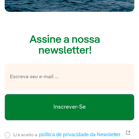
Assine a nossa
newsletter!
Inscrever-Se
política de privacidade da Newsletter
Link
Li e aceito a