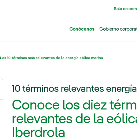
Pasar al contenido principal
Sala de com
Conócenos
Gobierno corpora
Los 10 términos más relevantes de la energía eólica marina
10 términos relevantes energía
ernar el submenú para Grupo Iberdrola
Conoce los diez tér
ternar el submenú para Redes
relevantes de la eóli
Iberdrola