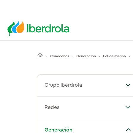
Conócenos
Generación
Eólica marina
Grupo Iberdrola
Alt
Redes
Al
Alternar el submenú para Generación
Generación