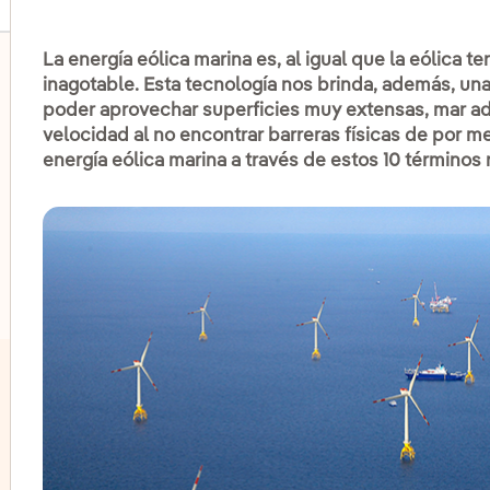
La energía eólica marina es, al igual que la eólica te
inagotable. Esta tecnología nos brinda, además, un
poder aprovechar superficies muy extensas, mar ade
velocidad al no encontrar barreras físicas de por m
lternar el submenú para Eólica terrestre
energía eólica marina a través de estos 10 términos 
lternar el submenú para Energía hidroeléctrica
lternar el submenú para Energía solar fotovoltaica