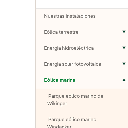
Nuestras instalaciones
Eólica terrestre
A
Energía hidroeléctrica
A
Energía solar fotovoltaica
A
Alternar el submenú para Eólica marina
Eólica marina
Parque eólico marino de
Wikinger
Parque eólico marino
Windanker