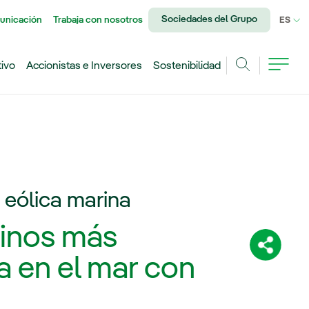
Sociedades del Grupo
unicación
Trabaja con nosotros
IDI
ES
tivo
Accionistas e Inversores
Sostenibilidad
Buscar
 eólica marina
minos más
Comparti
ca en el mar con