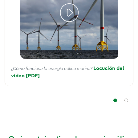
Locución del
¿Cómo funciona la energía eólica marina?
vídeo
Enlace externo, se abre en ventana nueva.
[PDF]
Nav