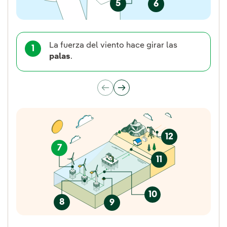
5
6
La fuerza del viento hace girar las
1
palas
.
12
7
11
10
8
9