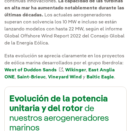
continuas innovaciones.
La capacidad de las turbinas
en alta mar ha aumentado notablemente durante las
últimas décadas.
Los actuales aerogeneradores
superan con solvencia los 10 MW e incluso se están
lanzando modelos con hasta 22 MW, según el informe
Global Offshore Wind Report 2022 del Consejo Global
de la Energía Eólica.
Esta evolución se aprecia claramente en los proyectos
de eólica marina desarrollados por el grupo Iberdrola:
West of Duddon Sands
Enlace externo, se abre en v
,
Wikinger
,
East Anglia
ONE
,
Saint-Brieuc
,
Vineyard Wind
y
Baltic Eagle
.
Evolución de la potencia
unitaria y del rotor
de
nuestros aerogeneradores
marinos