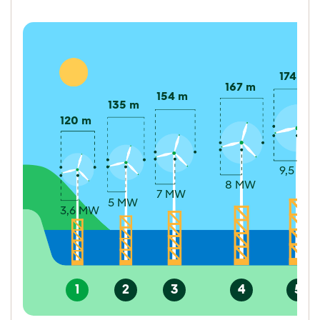
174 m
167 m
154 m
135 m
120 m
9,5 MW
8 MW
7 MW
5 MW
3,6 MW
1
2
3
4
5