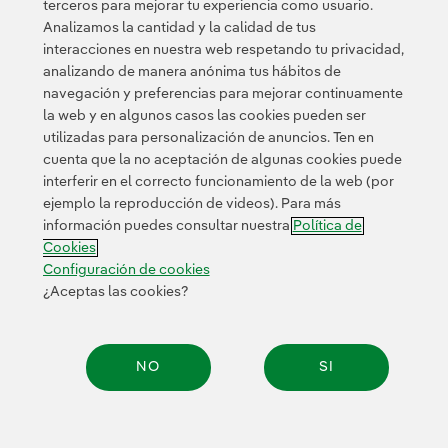
terceros para mejorar tu experiencia como usuario.
Política de privacidad
Términos de servicio
y los
de Googl
Analizamos la cantidad y la calidad de tus
interacciones en nuestra web respetando tu privacidad,
analizando de manera anónima tus hábitos de
navegación y preferencias para mejorar continuamente
la web y en algunos casos las cookies pueden ser
utilizadas para personalización de anuncios. Ten en
cuenta que la no aceptación de algunas cookies puede
Contacta
Clientes
Política de Privacidad
Información legal
interferir en el correcto funcionamiento de la web (por
Política de cookies
Configuración de cookies
Accesibilidad
ejemplo la reproducción de videos). Para más
información puedes consultar nuestra
Política de
Canal de denuncias
Cookies
Configuración de cookies
¿Aceptas las cookies?
© 2026 Iberdrola, S.A. Reservados todos los derechos.
NO
SI
Compar