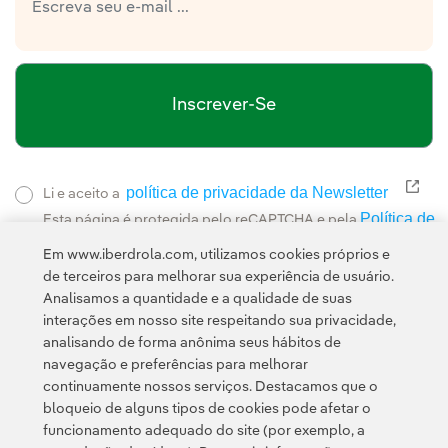
Biodiversidade de Boticas.
Inscrever-Se
política de privacidade da Newsletter
Link
Li e aceito a
Política de
Esta página é protegida pelo reCAPTCHA e pela
Privacidade
Termos de Serviço do Google
e pela
.
Em www.iberdrola.com, utilizamos cookies próprios e
de terceiros para melhorar sua experiência de usuário.
Analisamos a quantidade e a qualidade de suas
interações em nosso site respeitando sua privacidade,
analisando de forma anônima seus hábitos de
navegação e preferências para melhorar
continuamente nossos serviços. Destacamos que o
Contato
Clientes
Política de Privacidade
Informação legal
bloqueio de alguns tipos de cookies pode afetar o
Política de cookies
Configuração de cookies
Acessibilidade
funcionamento adequado do site (por exemplo, a