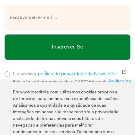
Inscrever-Se
política de privacidade da Newsletter
Link
Li e aceito a
Política de
Esta página é protegida pelo reCAPTCHA e pela
Privacidade
Termos de Serviço do Google
e pela
.
Em www.iberdrola.com, utilizamos cookies próprios e
de terceiros para melhorar sua experiência de usuário.
Analisamos a quantidade e a qualidade de suas
interações em nosso site respeitando sua privacidade,
analisando de forma anônima seus hábitos de
navegação e preferências para melhorar
continuamente nossos serviços. Destacamos que o
Contato
Clientes
Política de Privacidade
Informação legal