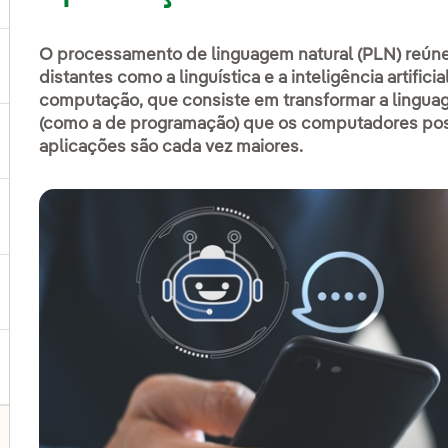
O processamento de linguagem natural (PLN) reúne
ternar submenu de Produtos e Serviços
distantes como a linguística e a inteligência artific
computação, que consiste em transformar a lingua
(como a de programação) que os computadores poss
ternar submenu de Onde estamos
aplicações são cada vez maiores.
ternar submenu de Plano Estratégico
ternar submenu de Nosso setor