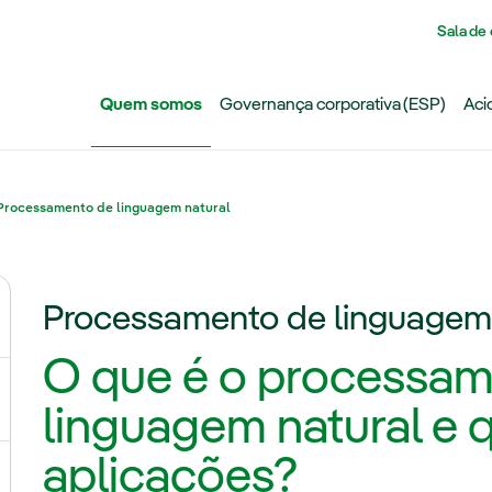
Pasar al contenido principal
Sala de
Quem somos
Governança corporativa (ESP)
Aci
Processamento de linguagem natural
Processamento de linguagem 
ternar submenu de Grupo Iberdrola
O que é o processam
ternar submenu de Redes
linguagem natural e 
aplicações?
ternar submenu de Geração