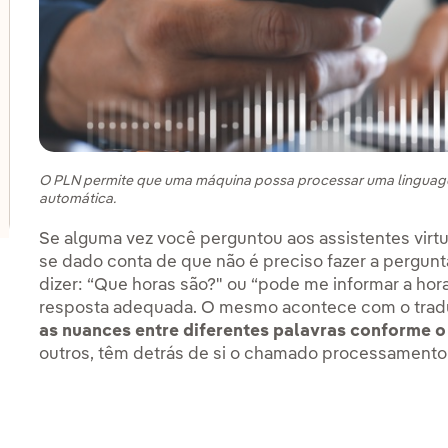
lternar submenu de Inovação em nossos negócios
lternar submenu de PERSEO: Programa de start-ups
lternar submenu de Centros de inovação
O PLN permite que uma máquina possa processar uma linguage
automática.
Se alguma vez você perguntou aos assistentes virt
se dado conta de que não é preciso fazer a pergu
dizer: “Que horas são?" ou “pode me informar a ho
resposta adequada. O mesmo acontece com o trad
as nuances entre diferentes palavras conforme o
outros, têm detrás de si o chamado processamento 