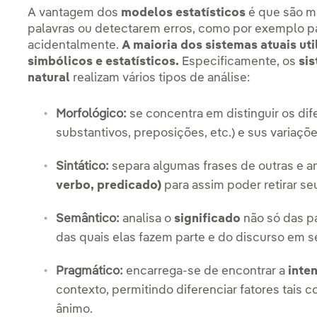
A vantagem dos
modelos estatísticos
é que são m
palavras ou detectarem erros, como por exemplo pa
acidentalmente.
A maioria dos sistemas atuais u
simbólicos e estatísticos.
Especificamente, os
si
natural
realizam vários tipos de análise:
Morfológico:
se concentra em distinguir os di
substantivos, preposições, etc.) e sus variaçõ
Sintático:
separa algumas frases de outras e 
verbo, predicado)
para assim poder retirar se
Semântico:
analisa o
significado
não só das pa
das quais elas fazem parte e do discurso em s
Pragmático:
encarrega-se de encontrar a
inte
contexto, permitindo diferenciar fatores tais 
ânimo.