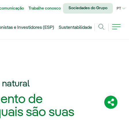
Sociedades do Grupo
 comunicação
Trabalhe conosco
IDI
PT
onistas e Investidores (ESP)
Sustentabilidade
Achar
natural
ento de
Compartil
quais são suas