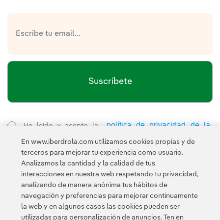
Suscríbete
política de privacidad de la
He leído y acepto la
Newsletter
Enlace externo, se abre en ventana nueva.
En www.iberdrola.com utilizamos cookies propias y de
Esta página está protegida por reCAPTCHA y se aplican la
terceros para mejorar tu experiencia como usuario.
Política de privacidad
Términos de servicio
y los
de Googl
Analizamos la cantidad y la calidad de tus
interacciones en nuestra web respetando tu privacidad,
analizando de manera anónima tus hábitos de
navegación y preferencias para mejorar continuamente
la web y en algunos casos las cookies pueden ser
utilizadas para personalización de anuncios. Ten en