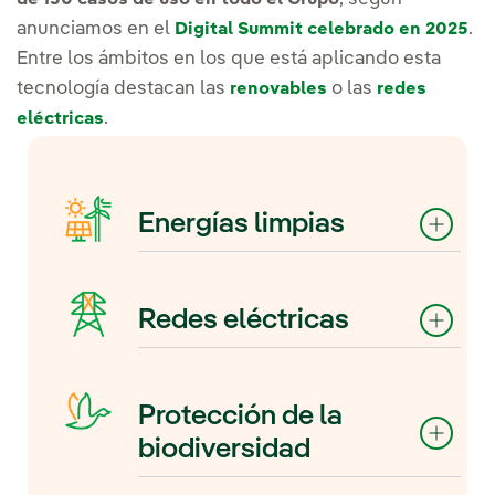
anunciamos en el
.
Digital Summit celebrado en 2025
Entre los ámbitos en los que está aplicando esta
tecnología destacan las
o las
renovables
redes
.
eléctricas
Energías limpias
La IA aporta nos permite
aprovechar al máximo el viento y
Redes eléctricas
el sol en la generación de
electricidad. Permite, además,
En Iberdrola utilizamos la
aplicarse en todas las fases del
inteligencia artificial para mejorar
proceso: desde el diseño de una
Protección de la
la experiencia de nuestros
instalación, con modelos que
biodiversidad
clientes y anticipar necesidades
identifican la ubicación más
operativas. Gracias a un
adecuada para un aerogenerador,