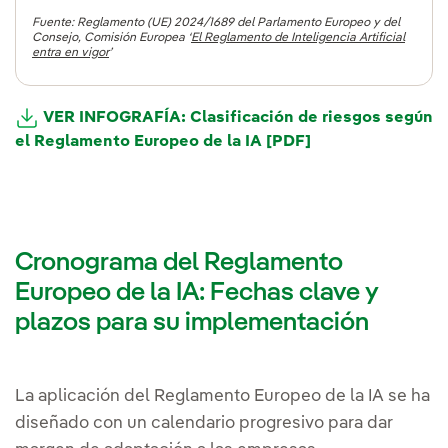
imágenes y texto.
físicas, en particular, para publicar anuncios de
puntuación ciudadana provoque un trato
Fuente: Reglamento (UE) 2024/1689 del Parlamento Europeo y del
empleo específicos, analizar y filtrar las
perjudicial o desfavorable.
Consejo, Comisión Europea ‘
El Reglamento de Inteligencia Artificial
solicitudes de empleo y evaluar a los
entra en vigor
’
candidatos.
VER INFOGRAFÍA: Clasificación de riesgos según
el Reglamento Europeo de la IA [PDF]
Cronograma del Reglamento
Europeo de la IA: Fechas clave y
plazos para su implementación
La aplicación del Reglamento Europeo de la IA se ha
diseñado con un calendario progresivo para dar