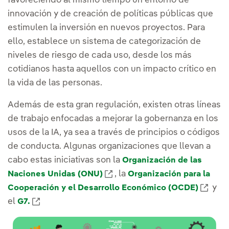
favoreciendo al mismo tiempo un entorno de
innovación y de creación de políticas públicas que
estimulen la inversión en nuevos proyectos. Para
ello, establece un sistema de categorización de
niveles de riesgo de cada uso, desde los más
cotidianos hasta aquellos con un impacto crítico en
la vida de las personas.
Además de esta gran regulación, existen otras líneas
de trabajo enfocadas a mejorar la gobernanza en los
usos de la IA, ya sea a través de principios o códigos
de conducta. Algunas organizaciones que llevan a
cabo estas iniciativas son la
Organización de las
Enlace externo, se abre en ve
, la
Naciones Unidas (ONU)
Organización para la
Enlac
y
Cooperación y el Desarrollo Económico (OCDE)
Enlace externo, se abre en ventana nueva.
el
G7.