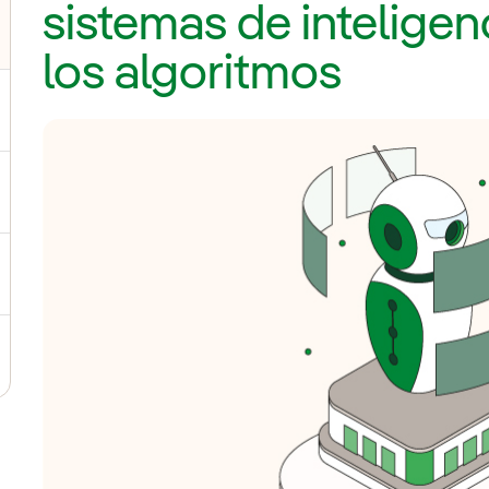
sistemas de inteligenci
los algoritmos
ernar el submenú para Junta General de Accionistas
ternar el submenú para Consejo de Administración