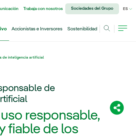
Sociedades del Grupo
unicación
Trabaja con nosotros
IDI
ES
ivo
Accionistas e Inversores
Sostenibilidad
Buscar
de inteligencia artificial
responsable de
tificial
Comparti
l uso responsable,
 fiable de los