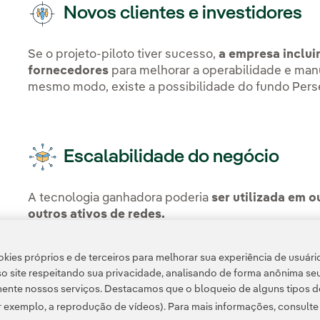
Novos clientes e investidores
Se o projeto-piloto tiver sucesso,
a empresa inclui
fornecedores
para melhorar a operabilidade e ma
mesmo modo, existe a possibilidade do fundo Perseo
Escalabilidade do negócio
A tecnologia ganhadora poderia
ser utilizada em 
outros ativos de redes.
O prazo para inscrições foi entre janeiro e feverei
kies próprios e de terceiros para melhorar sua experiência de usuári
abril de 2022 e o projeto piloto começou entre mai
o site respeitando sua privacidade, analisando de forma anônima se
ente nossos serviços. Destacamos que o bloqueio de alguns tipos d
 exemplo, a reprodução de vídeos). Para mais informações, consult