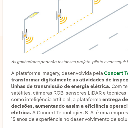
lternar submenu de Inovação em nossos negócios
As ganhadoras poderão testar seu projeto-piloto e conseguir
A plataforma Imagery, desenvolvida pela
Concert T
transformar digitalmente as atividades de inspeç
linhas de transmissão de energia elétrica.
Com te
satélites, câmeras RGB, sensores LiDAR e técnicas
como inteligência artificial, a plataforma
entrega de
decisões, aumentando assim a eficiência operac
lternar submenu de Centros de inovação
elétrica.
A Concert Tecnologies S. A. é uma empres
15 anos de experiência no desenvolvimento de soluç