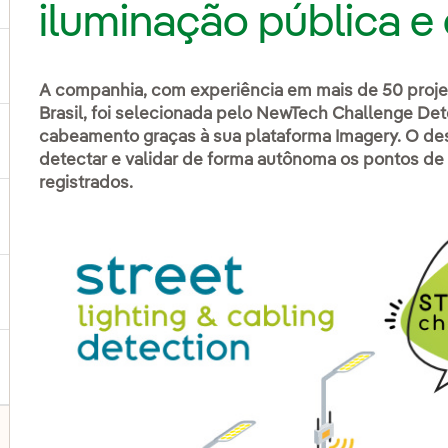
iluminação pública 
ternar submenu de Produtos e Serviços
A companhia, com experiência em mais de 50 proje
Brasil, foi selecionada pelo NewTech Challenge De
cabeamento graças à sua plataforma Imagery. O des
ternar submenu de Onde estamos
detectar e validar de forma autônoma os pontos d
registrados.
ternar submenu de Plano Estratégico
ternar submenu de Nosso setor