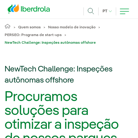
Pasar al contenido principal
IDIOMA ATUAL
PT
Achar
Quem somos
Nosso modelo de inovação
PERSEO: Programa de start-ups
NewTech Challenge: Inspeções autônomas offshore
NewTech Challenge: Inspeções
autônomas offshore
Procuramos
soluções para
otimizar a inspeção