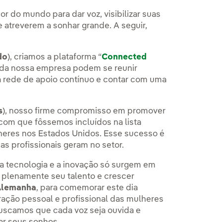
or do mundo para dar voz, visibilizar suas
e atreverem a sonhar grande. A seguir,
do
), criamos a plataforma “
Connected
 da nossa empresa podem se reunir
a rede de apoio contínuo e contar com uma
s
), nosso firme compromisso em promover
 com que fôssemos incluídos na lista
eres nos Estados Unidos. Esse sucesso é
as profissionais geram no setor.
a tecnologia e a inovação só surgem em
plenamente seu talento e crescer
Alemanha
, para comemorar este dia
ração pessoal e profissional das mulheres
buscamos que cada voz seja ouvida e