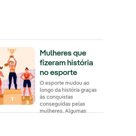
Mulheres que
fizeram história
no esporte
O esporte mudou ao
longo da história graças
às conquistas
conseguidas pelas
mulheres. Algumas
foram vítimas de
discriminação, mas sua
luta e suas conquistas