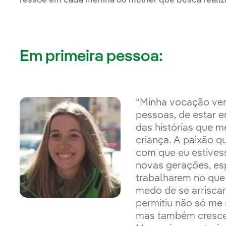
ressoe em cada menina ou mulher que busca reali
Em primeira pessoa:
“Minha vocação vem
pessoas, de estar 
das histórias que 
criança. A paixão qu
com que eu estivesse
novas gerações, es
trabalharem no que
medo de se arriscar
permitiu não só me 
mas também crescer