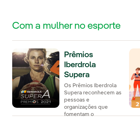
Com a mulher no esporte
Prêmios
Iberdrola
Supera
Os Prêmios Iberdrola
Supera reconhecem as
pessoas e
organizações que
fomentam o
empoderamento
feminino através do
esporte.