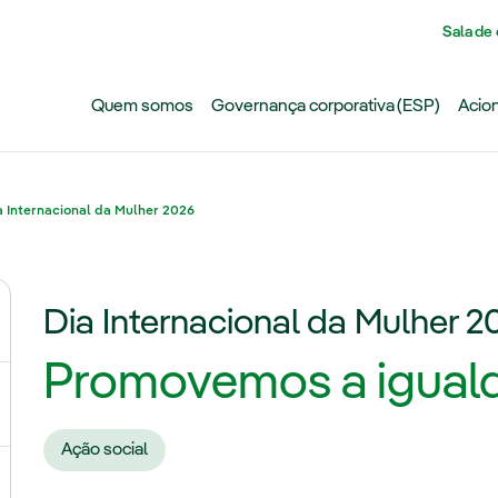
Pasar al contenido principal
Sala de
Quem somos
Governança corporativa (ESP)
Acion
a Internacional da Mulher 2026
Dia Internacional da Mulher 2
ternar submenu de Mudanças climáticas
Promovemos a igual
ternar submenu de Biodiversidade
Ação social