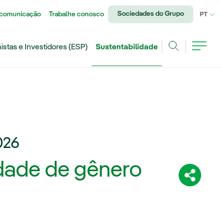
Sociedades do Grupo
 comunicação
Trabalhe conosco
IDI
PT
istas e Investidores (ESP)
Sustentabilidade
Achar
026
dade de gênero
Compartil