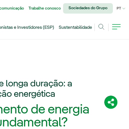
Sociedades do Grupo
 comunicação
Trabalhe conosco
IDI
PT
onistas e Investidores (ESP)
Sustentabilidade
Achar
 longa duração: a
ção energética
Compartil
ento de energia
fundamental?