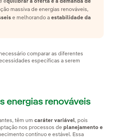
e e
quilibrar a oferta e a demanda de
ação massiva de energias renováveis,
sseis
e melhorando a
estabilidade da
 necessário comparar as diferentes
 necessidades específicas a serem
s energias renováveis
antes, têm um
caráter variável
, pois
daptação nos processos de
planejamento
e
necimento contínuo e estável. Essa