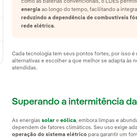
como as baterias convencionais, o LDES permit
ternar submenu de Plano Estratégico
energia
ao longo do tempo, facilitando a integr
reduzindo a dependência de combustíveis fó
rede elétrica
.
ternar submenu de Nosso setor
Cada tecnologia tem seus pontos fortes, por isso é
ternar submenu de Nosso modelo de inovação
alternativas e escolher a que melhor se adapta às
atendidas.
Superando a intermitência da
As energias
solar
e
eólica
, embora limpas e abund
dependem de fatores climáticos. Seu uso exige a
operação do sistema elétrico
para garantir um for