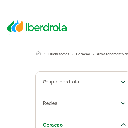
Quem somos
Geração
Armazenamento de
Grupo Iberdrola
Al
Redes
Al
Alternar submenu de Geração
Geração