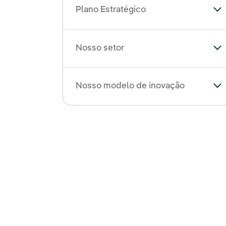
Plano Estratégico
Al
Nosso setor
Al
Nosso modelo de inovação
Al