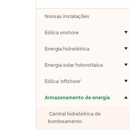
Nossas instalações
Eólica onshore
A
Energia hidrelétrica
A
Energia solar fotovoltaica
A
Eólica 'offshore'
A
Alternar submenu de Armazenamento de energia
Armazenamento de energia
Central hidrelétrica de
bombeamento