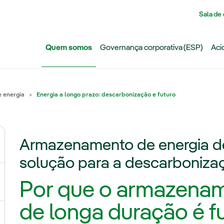
Pasar al contenido principal
Sala de
Quem somos
Governança corporativa (ESP)
Aci
 energia
Energia a longo prazo: descarbonização e futuro
Armazenamento de energia de
ternar submenu de Grupo Iberdrola
solução para a descarboniza
Por que o armazenam
ternar submenu de Redes
de longa duração é 