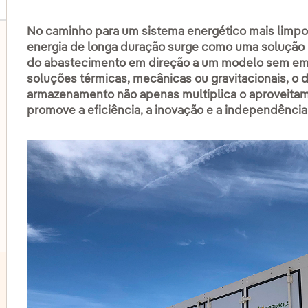
No caminho para um sistema energético mais limpo,
energia de longa duração surge como uma solução i
do abastecimento em direção a um modelo sem emi
soluções térmicas, mecânicas ou gravitacionais, 
lternar submenu de Eólica onshore
armazenamento não apenas multiplica o aproveita
promove a eficiência, a inovação e a independência
lternar submenu de Energia hidrelétrica
lternar submenu de Energia solar fotovoltaica
lternar submenu de Eólica 'offshore'