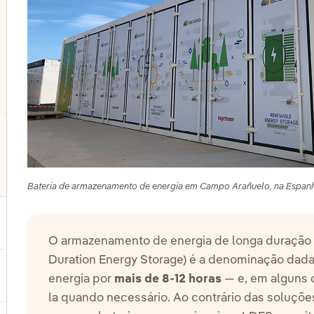
lternar submenu de Outras tecnologias
Bateria de armazenamento de energia em Campo Arañuelo, na Espan
ternar submenu de Produtos e Serviços
O armazenamento de energia de longa duração 
Duration Energy Storage) é a denominação dad
energia por
mais de 8-12 horas
— e, em alguns c
ternar submenu de Onde estamos
la quando necessário. Ao contrário das soluçõ