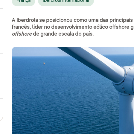
França
Iberdrola Internacional
A Iberdrola se posicionou como uma das principais
ternar submenu de Produtos e Serviços
francês, líder no desenvolvimento eólico offshore g
offshore
de grande escala do país.
ternar submenu de Onde estamos
ternar submenu de Plano Estratégico
ternar submenu de Nosso setor
ternar submenu de Nosso modelo de inovação