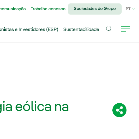
Sociedades do Grupo
 comunicação
Trabalhe conosco
IDI
PT
onistas e Investidores (ESP)
Sustentabilidade
Achar
ia eólica na
Compartil