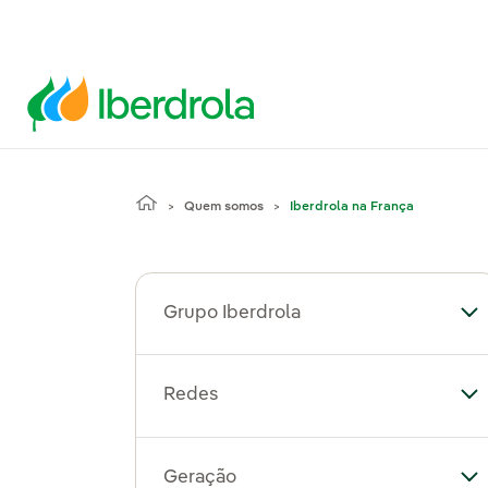
Quem somos
Iberdrola na França
Grupo Iberdrola
Al
Redes
Al
Geração
Al