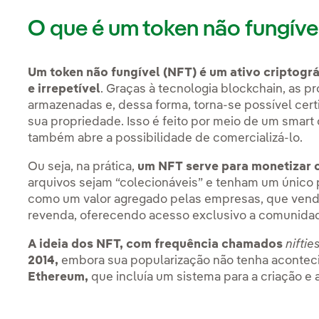
O que é um token não fungíve
Um token não fungível (NFT) é um ativo criptogr
e irrepetível
. Graças à tecnologia blockchain, as 
armazenadas e, dessa forma, torna-se possível certif
sua propriedade. Isso é feito por meio de um smart 
também abre a possibilidade de comercializá-lo.
Ou seja, na prática,
um NFT serve para monetizar o
arquivos sejam “colecionáveis” e tenham um único pr
como um valor agregado pelas empresas, que vende
revenda, oferecendo acesso exclusivo a comunidade
A ideia dos NFT, com frequência chamados
niftie
2014,
embora sua popularização não tenha acontec
Ethereum,
que incluía um sistema para a criação e