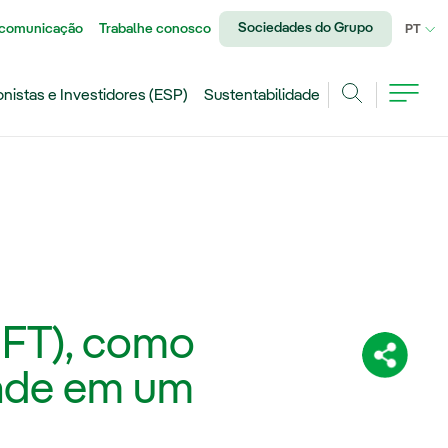
Sociedades do Grupo
 comunicação
Trabalhe conosco
IDI
PT
onistas e Investidores (ESP)
Sustentabilidade
Achar
NFT), como
Compartil
idade em um