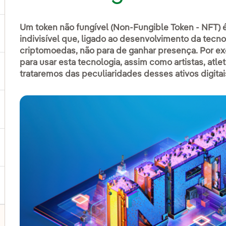
Um token não fungível (Non-Fungible Token - NFT) é u
ternar submenu de Produtos e Serviços
indivisível que, ligado ao desenvolvimento da tecn
criptomoedas, não para de ganhar presença. Por ex
para usar esta tecnologia, assim como artistas, atle
ternar submenu de Onde estamos
trataremos das peculiaridades desses ativos digita
ternar submenu de Plano Estratégico
ternar submenu de Nosso setor