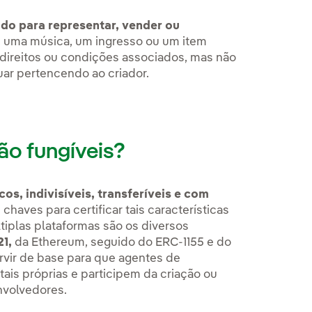
ado para representar, vender ou
uma música, um ingresso ou um item
s direitos ou condições associados, mas não
uar pertencendo ao criador.
o fungíveis?
os, indivisíveis, transferíveis e com
haves para certificar tais características
ltiplas plataformas são os diversos
1,
da Ethereum, seguido do ERC-1155 e do
rvir de base para que agentes de
itais próprias e participem da criação ou
envolvedores.