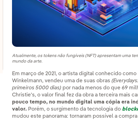
lternar submenu de Inovação em nossos negócios
lternar submenu de PERSEO: Programa de start-ups
lternar submenu de Centros de inovação
Atualmente, os tokens não fungíveis (NFT) apresentam uma te
mundo da arte.
Em março de 2021, o artista digital conhecido como
Winkelmann, vendeu uma de suas obras
(
Everydays:
primeiros 5000 dias
)
por nada menos do que 69 milh
Christie's, o valor final fez da obra a terceira mais c
pouco tempo, no mundo digital uma cópia era indi
valor.
Porém, o surgimento da tecnologia do
block
mudou este panorama: tornaram possível a compra d